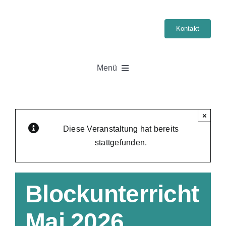
Skip
to
Kontakt
content
Menü
Startseite
×
Führerschein
Diese Veranstaltung hat bereits
stattgefunden.
Klassen
Blockunterricht
Kurse
Mai 2026