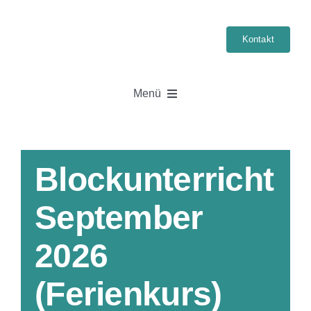
Skip
to
Kontakt
content
Menü
Startseite
Blockunterricht
Führerschein
September
Klassen
2026
Kurse
(Ferienkurs)