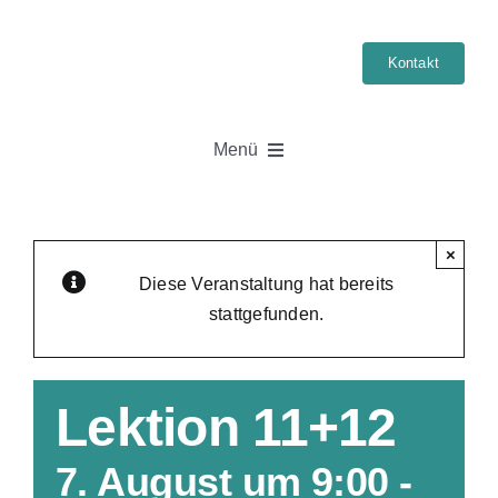
Skip
to
Kontakt
content
Menü
Startseite
×
Führerschein
Diese Veranstaltung hat bereits
stattgefunden.
Klassen
Lektion 11+12
Kurse
7. August um 9:00
-