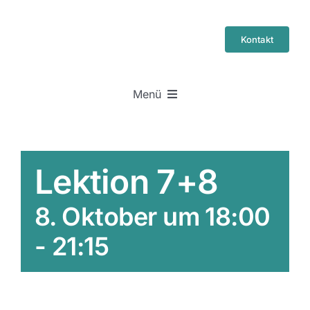
Skip
to
Kontakt
content
Menü
Startseite
Lektion 7+8
Führerschein
8. Oktober um 18:00
Klassen
-
21:15
Kurse